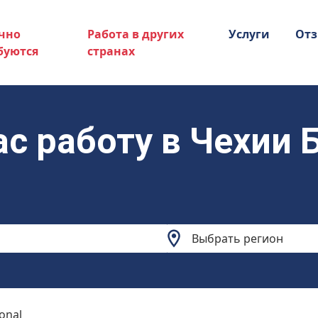
чно
Работа в других
Услуги
От
буются
странах
ас работу в Чехии
onal