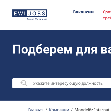
Вакансии
Сро
тре
Подберем для в
Главная
Компании
Mondelēz Internati