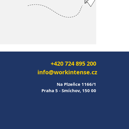
+420 724 895 200
info@workintense.cz
Na Plzeňce 1166/1
Praha 5 - Smíchov, 150 00