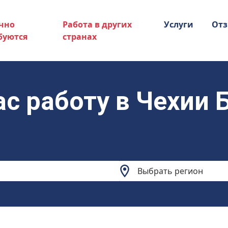
чно
Работа в других
Услуги
От
буются
странах
ас работу в Чехии