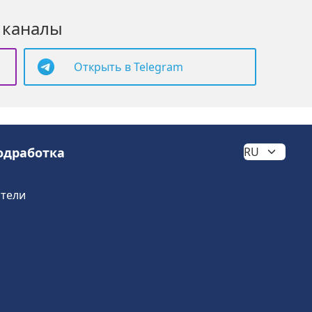
 каналы
Открыть в Telegram
одработка
атели