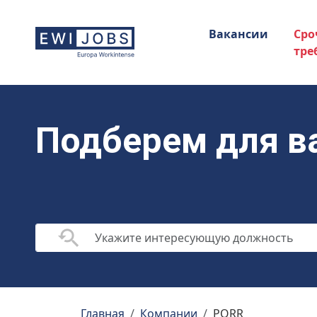
Вакансии
Сро
тре
Подберем для в
Главная
Компании
PORR