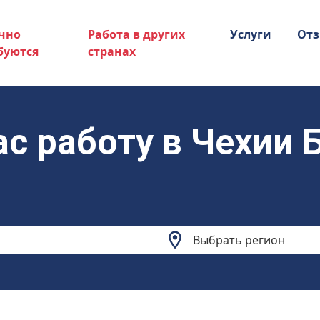
чно
Работа в других
Услуги
От
буются
странах
ас работу в Чехии